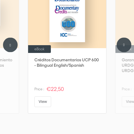
eBook
eBook
imiento
Créditos Documentarios UCP 600
Garant
os
- Bilingual English/Spanish
URDG 7
URDG i
Portu
€22,50
Price :
Price :
View
Vie