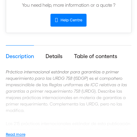
You need help, more information or a quote ?
Help Centre
Description
Details
Table of contents
Práctica internacional estándar para garantías a primer
requerimiento para las URDG 758
(ISDGP) es el compañero
imprescindible de las
Reglas uniformes de ICC relativas a las
garantías a primer requerimiento 758
(URDG). Describe las
mejores prácticas internacionales en materia de garantías a
primer requerimiento. Complementa las URDG, pero no las
modifica.
Las 215 prácticas internacionales estándar de esta publicación
se han recopilado a lo largo de una década de aplicación de
Read more
las URDG. Recogen las mejores prácticas de las garantías a