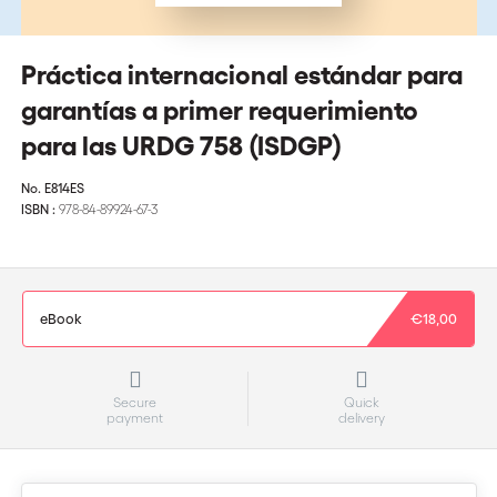
Práctica internacional estándar para
garantías a primer requerimiento
para las URDG 758 (ISDGP)
No.
E814ES
ISBN :
978-84-89924-67-3
eBook
€18,00
Secure
Quick
payment
delivery