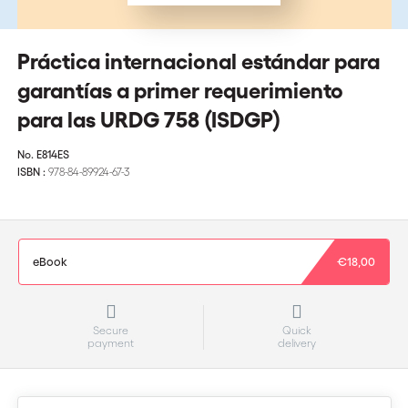
Práctica internacional estándar para
garantías a primer requerimiento
para las URDG 758 (ISDGP)
No.
E814ES
ISBN :
978-84-89924-67-3
eBook
€18,00
Secure
Quick
payment
delivery