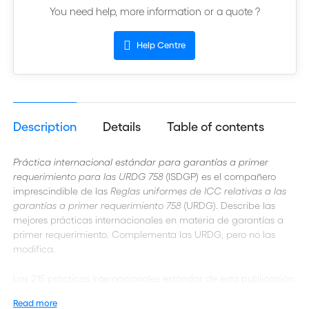
You need help, more information or a quote ?
Help Centre
Description
Details
Table of contents
Práctica internacional estándar para garantías a primer
requerimiento para las URDG 758
(ISDGP) es el compañero
imprescindible de las
Reglas uniformes de ICC relativas a las
garantías a primer requerimiento 758
(URDG). Describe las
mejores prácticas internacionales en materia de garantías a
primer requerimiento. Complementa las URDG, pero no las
modifica.
Las 215 prácticas internacionales estándar de esta publicación
se han recopilado a lo largo de una década de aplicación de
Read more
las URDG. Recogen las mejores prácticas de las garantías a