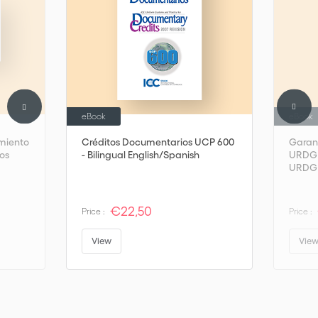
eBook
eBook
imiento
Créditos Documentarios UCP 600
Garant
os
- Bilingual English/Spanish
URDG 7
URDG i
Portu
€22,50
Price :
Price :
View
Vie