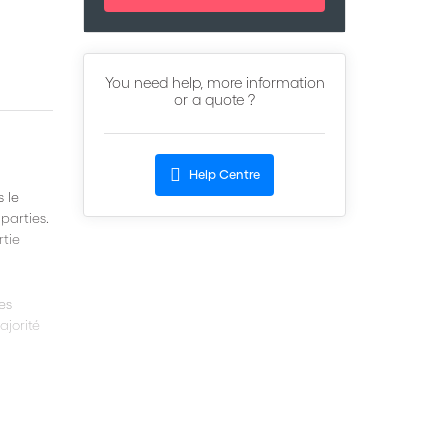
You need help, more information
or a quote ?
Help Centre
 le
parties.
rtie
es
ajorité
,
ments