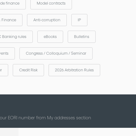
ade finance
Model contracts
& Finance
Anti-corruption
IP
 Banking rules
eBooks
Bulletins
vents
Congress / Colloquium / Seminar
er
Credit Risk
2026 Arbitration Rules
 your EORI number from My addresses section