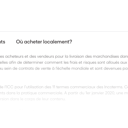
nts
Où acheter localement?
 des acheteurs et des vendeurs pour la livraison des marchandises dans
cielles afin de déterminer comment les frais et risques sont alloués aux 
au sein de contrats de vente à l’échelle mondiale et sont devenues pa
e l’ICC pour l’utilisation des 11 termes commerciaux des Incoterms. C
ts dans la pratique commerciale. A partir du 1
er
janvier 2020, une m
rsion dans le corps de leur contenu.
nt plus de 80 ans, fournissant aux importateurs, exportateurs, avocats
ernationale des règles et des conseils reflétant les derniers développe