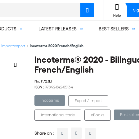
Sig
Hello
ODUCTS
LATEST RELEASES
BEST SELLERS
Import/export
Incoterms 2020 French/English
Incoterms® 2020 - Bilingu
French/English
No.
P723EF
ISBN :
978-92-842-0513-4
Incoterms
Export / Import
Best seller
International trade
eBooks
Share on :