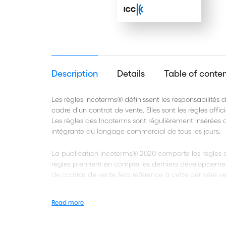
Description
Details
Table of conte
Les règles Incoterms® définissent les responsabilités
cadre d’un contrat de vente. Elles sont les règles offi
Les règles des Incoterms sont régulièrement insérées 
intégrante du langage commercial de tous les jours.
La publication Incoterms® 2020 comporte les règles d
règles prennent en compte les derniers développemen
de contrat de vente fera référence à cette dernière ve
L’ICC a écrit et publié les règles des Incoterms penda
Read more
transporteurs, assureurs et étudiants sur la scène int
dans l'environnement commercial.