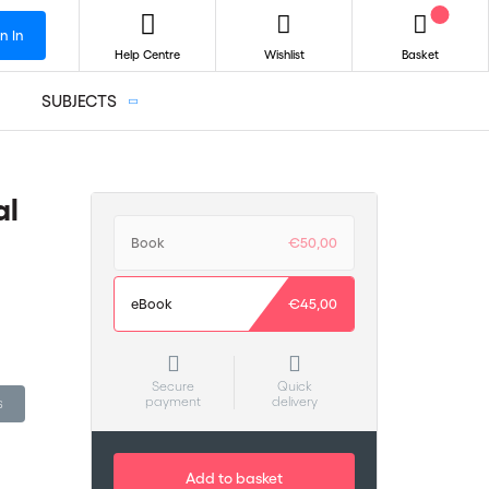
n In
Help Centre
Wishlist
Basket
SUBJECTS
al
Book
€50,00
eBook
€45,00
Secure
Quick
payment
delivery
s
Add to basket