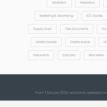
Arbitration
Mediation
Marketing & Advertising
ICC Guides
Supply chain
Free documents
Doc
Arbitral awards
Credits events
Fe
Free events
Early bird
Best sellers
From 1 January 2026, economic operators mu