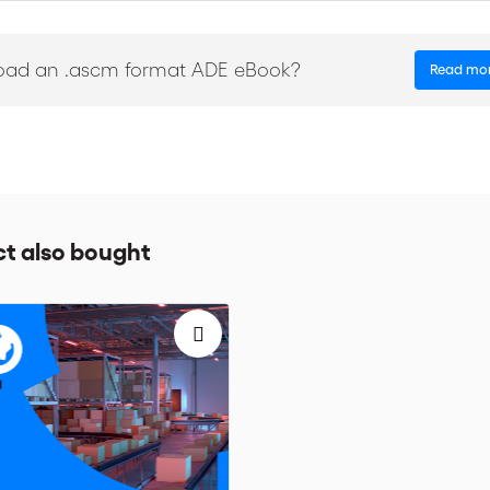
st envoyé par utilisateur (le lien ne peut être utilisé par deux lecteurs).
oad an .ascm format ADE eBook?
Read mo
via the
and
ad the Incoterms®2020 mobile application
Apple App Store
t also bought