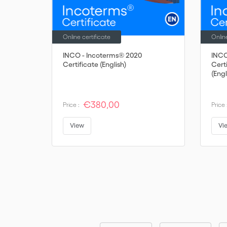
Online certificate
Onlin
INCO - Incoterms® 2020
INCO
Certificate (English)
Cert
(Engl
€380,00
Price :
Price 
View
Vi