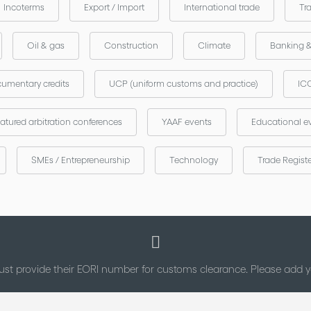
Incoterms
Export / Import
International trade
Tr
Oil & gas
Construction
Climate
Banking 
umentary credits
UCP (uniform customs and practice)
ICC
atured arbitration conferences
YAAF events
Educational e
SMEs / Entrepreneurship
Technology
Trade Regist
st provide their EORI number for customs clearance. Please add