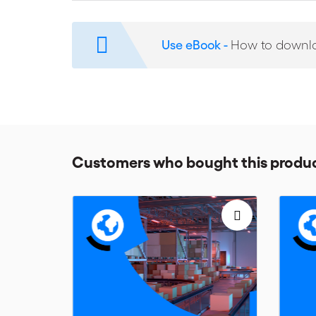
Pour la version électronique, veuillez noter qu'un lien e
Use eBook -
How to downl
Discover
or
the key changes in
Incoterms® 2020
downlo
.
Play
Customers who bought this produc