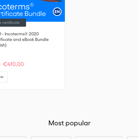
e certificate
 - Incoterms® 2020
ificate and eBook Bundle
ish)
€410,00
:
ew
Most popular