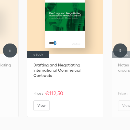
eBook
eBook
tiating
Drafting and Negotiating
Notes 
International Commercial
aroun
Contracts
€112,50
Price :
Price :
View
Vie