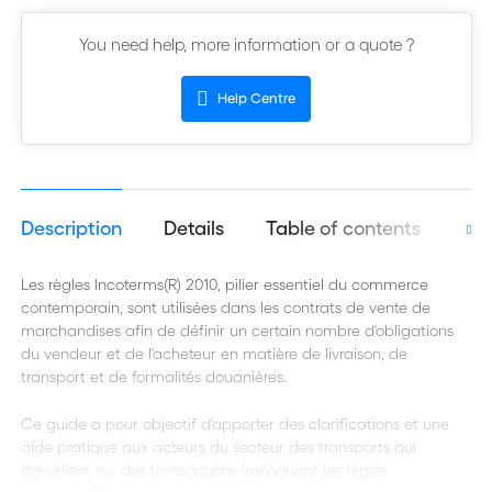
You need help, more information or a quote ?
Help Centre
Description
Details
Table of contents
Aut
Les règles Incoterms(R) 2010, pilier essentiel du commerce
contemporain, sont utilisées dans les contrats de vente de
marchandises afin de définir un certain nombre d'obligations
du vendeur et de l'acheteur en matière de livraison, de
transport et de formalités douanières.
Ce guide a pour objectif d'apporter des clarifications et une
aide pratique aux acteurs du secteur des transports qui
travaillent sur des transactions impliquant les règles