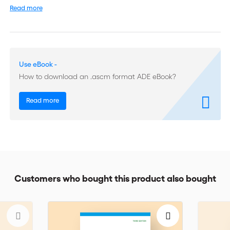
Incoterms(R).
Read more
Cet ouvrage a été rédigé par un groupe de travail international
de l'ICC constitué d'experts siégeant dans ses commissions du
Droit et des pratiques du commerce international et des
Douanes et facilitation du commerce.
Use eBook -
How to download an .ascm format ADE eBook?
Read more
Customers who bought this product also bought