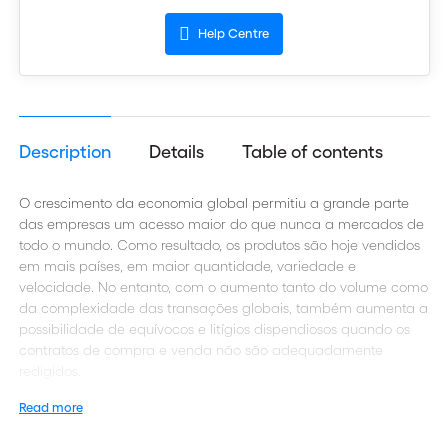
Help Centre
Description
Details
Table of contents
O crescimento da economia global permitiu a grande parte
das empresas um acesso maior do que nunca a mercados de
todo o mundo. Como resultado, os produtos são hoje vendidos
em mais países, em maior quantidade, variedade e
velocidade. No entanto, com o aumento tanto do volume como
da complexidade das transações globais, também aumenta a
possibilidade de equívocos e litígios dispendiosos quando os
contratos de compra e venda não são adequadamente
redigidos.
Read more
As regras Incoterms® da ICC sobre o uso de termos comerciais
a nível interno e internacional respondem a este risco ao