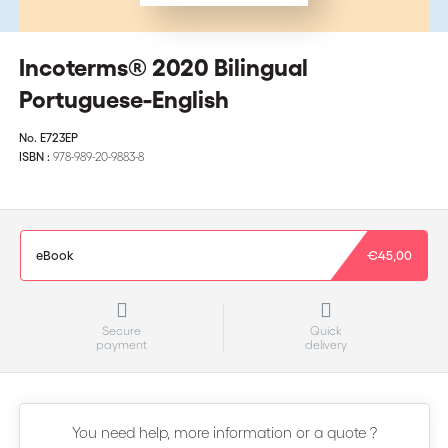
Incoterms® 2020 Bilingual
Portuguese-English
No.
E723EP
ISBN :
978-989-20-9883-8
eBook
€45,00
Secure
Quick
payment
delivery
You need help, more information or a quote ?