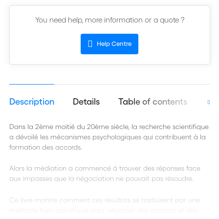
You need help, more information or a quote ?
Help Centre
Description
Details
Table of contents
Aut
Dans la 2ème moitié du 20ème siècle, la recherche scientifique
a dévoilé les mécanismes psychologiques qui contribuent à la
formation des accords.
Alors la médiation a commencé à trouver des réponses face
aux impasses que la négociation ne pouvait pas résoudre.
Ce livre montre comment ces résultats se traduisent par une
méthode bien spécifique pour négocier des contrats et des