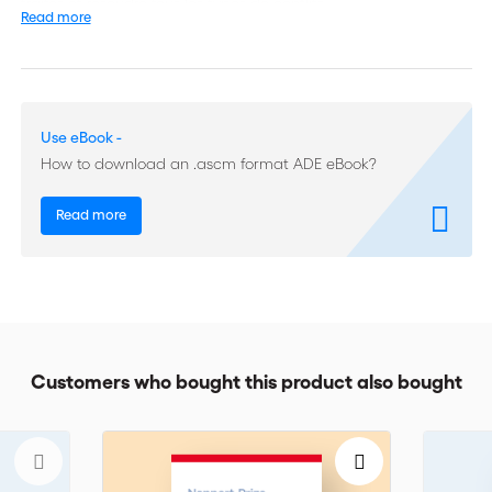
traités et résoudre tous les types de conflits.
Read more
Avec plus de 30 années d'expérience dans la négociation et la
médiation, l'auteur souligne l'importance de traiter et d'utiliser
les émotions comme des éléments constructifs dans la
résolution des conflits.
Use eBook -
How to download an .ascm format ADE eBook?
Facile à lire et citant de nombreuses références connues, ce
livre sera une source utile à tous les professionnels de la
négociation et la médiation : les avocats, les juristes
Read more
d'entreprise, les dirigeants d'entreprises, les syndicats et les
représentants d'associations, les chefs de projet, les médiateurs,
etc.
Customers who bought this product also bought