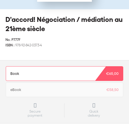
D'accord! Négociation / médiation au
21ème siècle
No.
P777F
ISBN :
978-92-842-0373-4
Book
€65,00
eBook
€58,50
Secure
Quick
payment
delivery