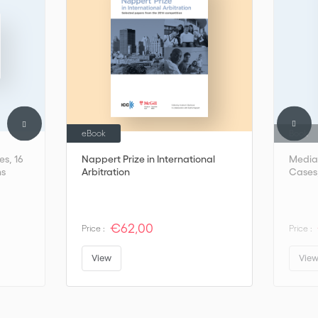
eBook
Book
es, 16
Nappert Prize in International
Mediat
ns
Arbitration
Cases,
€62,00
Price :
Price :
View
Vie