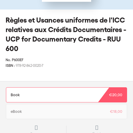
Règles et Usances uniformes de l'ICC
relatives aux Crédits Documentaires -
UCP for Documentary Credits - RUU
600
No.
P600EF
ISBN :
978-92-842-0020-7
Book
€20,00
eBook
€18,00