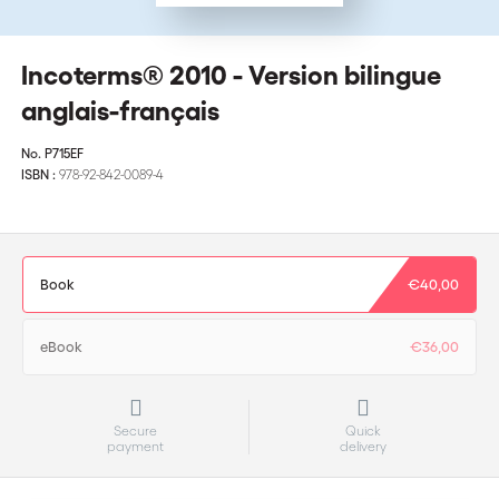
Incoterms® 2010 - Version bilingue
anglais-français
No.
P715EF
ISBN :
978-92-842-0089-4
Book
€40,00
eBook
€36,00
Secure
Quick
payment
delivery