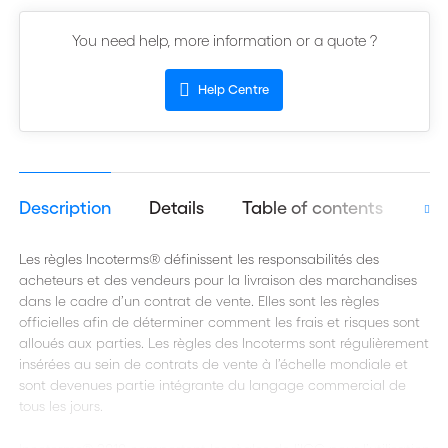
You need help, more information or a quote ?
Help Centre
Description
Details
Table of contents
Aut
Les règles Incoterms® définissent les responsabilités des
acheteurs et des vendeurs pour la livraison des marchandises
dans le cadre d’un contrat de vente. Elles sont les règles
officielles afin de déterminer comment les frais et risques sont
alloués aux parties. Les règles des Incoterms sont régulièrement
insérées au sein de contrats de vente à l’échelle mondiale et
sont devenues partie intégrante du langage commercial de
tous les jours.