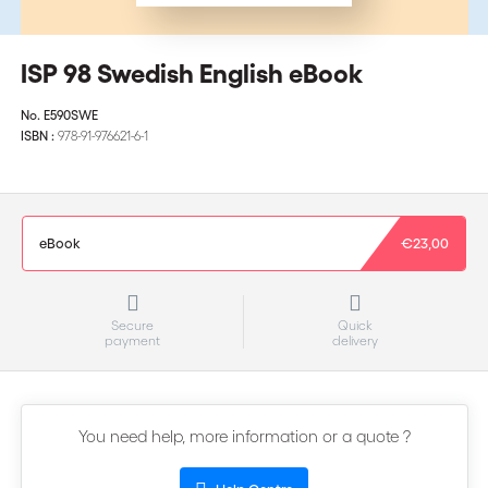
ISP 98 Swedish English eBook
No.
E590SWE
ISBN :
978-91-976621-6-1
eBook
€23,00
Secure
Quick
payment
delivery
You need help, more information or a quote ?