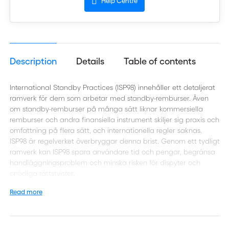
Help Centre
Description
Details
Table of contents
International Standby Practices (ISP98) innehåller ett detaljerat
ramverk för dem som arbetar med standby-remburser. Även
om standby-remburser på många sätt liknar kommersiella
remburser och andra finansiella instrument skiljer sig praxis och
omfattning på flera sätt, och internationella regler saknas.
ISP98 är regelverket överbryggar denna brist. Genom ett tydligt
ramverk kan ISP98 spara användare tid och pengar, begränsa
handläggningsproblem och minska risken för dispyter och
onödiga rättstvister.
Read more
För återkommande leveranser, eller delleveranser, kan standby-
rembursen vara ett säkert och kostnadseffektivt sätt att
kombinera den öppna betalningen med rembursens säkerhet.
Rent tekniskt är Standby en remburs som i normalfallet inte ska