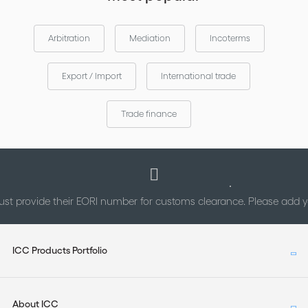
Arbitration
Mediation
Incoterms
Export / Import
International trade
Trade finance
st provide their EORI number for customs clearance. Please add
ICC Products Portfolio
About ICC