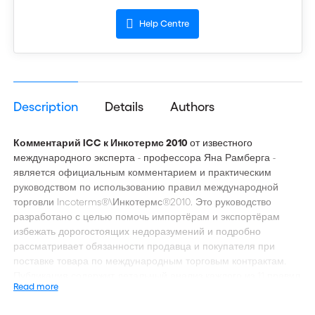
Help Centre
Description
Details
Authors
Комментарий ICC к Инкотермс 2010
от известного
международного эксперта - профессора Яна Рамберга -
является официальным комментарием и практическим
руководством по использованию правил международной
торговли Incoterms®\Инкотермс®2010. Это руководство
разработано с целью помочь импортёрам и экспортёрам
избежать дорогостоящих недоразумений и подробно
рассматривает обязанности продавца и покупателя при
поставке товара по международным торговым контрактам.
Публикация содержит детальный анализ каждого из 11 правил
Read more
Инкотермс, а также диаграммы и иллюстрации, призванные
облегчить понимание правил; кроме того, описывает, как