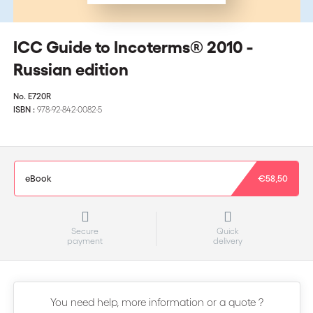
ICC Guide to Incoterms® 2010 -
Russian edition
No.
E720R
ISBN :
978-92-842-0082-5
eBook
€58,50
Secure
Quick
payment
delivery
You need help, more information or a quote ?