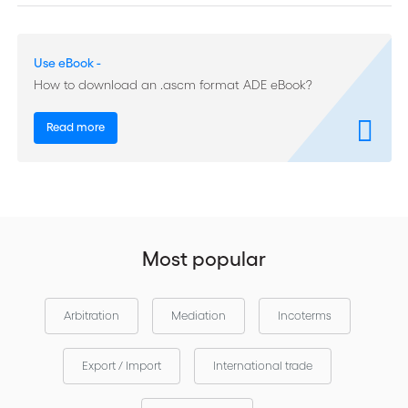
Estas UCP revisadas incluyen un artículo de "Definiciones"
pensado para aclarar el significado de términos clave, una
práctica cambiada para dar el aviso de rechazo y otras que
Use eBook -
necesitará conocer. Incluye asimismo la Versión 1.1 de la eUCP -
How to download an .ascm format ADE eBook?
los 12 artículos del suplemento a las UCP que rigen la
presentación de documentos en formato electrónico-.
Read more
Desde su creación, las UCP han sido un componente vital del
comercio internacional. Bancarios, comerciantes, abogados,
transportistas, académicos y todos aquellos que traten con
transacciones con cartas de crédito se referirán diariamente a
las UCP 600
.
Most popular
Arbitration
Mediation
Incoterms
Export / Import
International trade