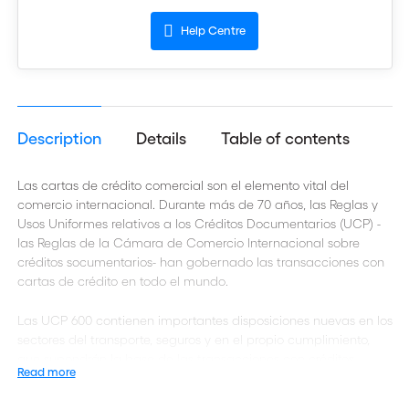
Help Centre
Description
Details
Table of contents
Las cartas de crédito comercial son el elemento vital del
comercio internacional. Durante más de 70 años, las Reglas y
Usos Uniformes relativos a los Créditos Documentarios (UCP) -
las Reglas de la Cámara de Comercio Internacional sobre
créditos socumentarios- han gobernado las transacciones con
cartas de crédito en todo el mundo.
Las UCP 600
contienen importantes disposiciones nuevas en los
sectores del transporte, seguros y en el propio cumplimiento,
que supondrán la base de las transacciones con créditos
Read more
documentarios en los próximos años.