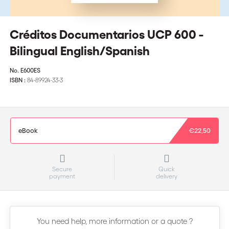
Créditos Documentarios UCP 600 -
Bilingual English/Spanish
No.
E600ES
ISBN :
84-89924-33-3
eBook
€22,50
Secure
Quick
payment
delivery
You need help, more information or a quote ?