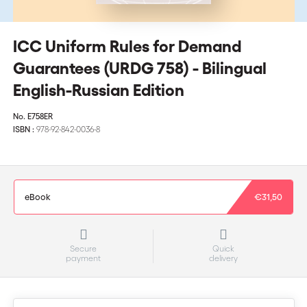
ICC Uniform Rules for Demand
Guarantees (URDG 758) - Bilingual
English-Russian Edition
No.
E758ER
ISBN :
978-92-842-0036-8
eBook
€31,50
Secure
Quick
payment
delivery