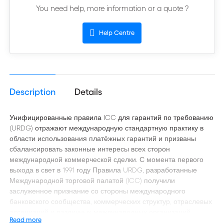
You need help, more information or a quote ?
Help Centre
Description
Details
Унифицированные правила ICC для гарантий по требованию
(URDG) отражают международную стандартную практику в
области использования платёжных гарантий и призваны
сбалансировать законные интересы всех сторон
международной коммерческой сделки. С момента первого
выхода в свет в 1991 году Правила URDG, разработанные
Международной торговой палатой (ICC) получили
заслуженное признание со стороны международного
банковского сообщества, коммерческих структур, отраслевых
ассоциаций и различных международных организаций,
Read more
включая ЮНСИТРАЛ, FIDIC и Всемирный банк.