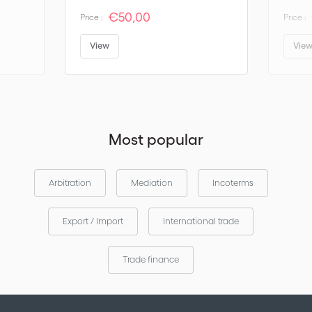
€50,00
Price :
Price :
View
Vie
Most popular
Arbitration
Mediation
Incoterms
Export / Import
International trade
Trade finance