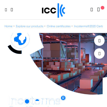
Home
Explore our products
Online certificates
Incoterms®2020 Certific