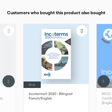
Customers who bought this product also bought
Book
Online 
Incoterms® 2020 - Bilingual
INCO 
le
French/English
Certif
(Englis