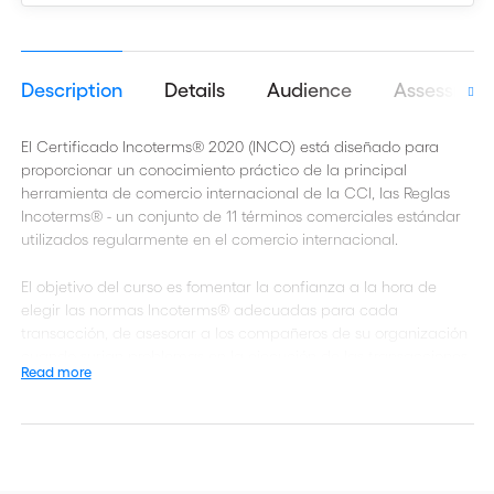
Description
Details
Audience
Assessmen
El Certificado Incoterms® 2020 (INCO) está diseñado para
proporcionar un conocimiento práctico de la principal
herramienta de comercio internacional de la CCI, las Reglas
Incoterms® - un conjunto de 11 términos comerciales estándar
utilizados regularmente en el comercio internacional.
El objetivo del curso es fomentar la confianza a la hora de
elegir las normas Incoterms® adecuadas para cada
transacción, de asesorar a los compañeros de su organización
cuando surjan problemas en la ejecución de las transacciones
Read more
y de interactuar con el personal de logística, finanzas y seguros
de otras empresas que entren en contacto con la misma
transacción. Haga clic aquí para obtener más información.