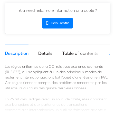
You need help, more information or a quote ?
Help Centre
Description
Details
Table of contents
Aut
Les règles uniformes de la CCI relatives aux encaissements
(RUE 522), qui s’appliquent à l’un des principaux modes de
règlement internationaux, ont fait l’objet d’une révision en 1995.
Ces règles tiennent compte des problèmes rencontrés par les
utilisateurs au cours des quinze dernières années.
En 26 articles, rédigés avec un souci de clarté, elles apportent
aux banquiers et aux partenaires de transactions
commerciales internationales un outil parfaitement adapté à