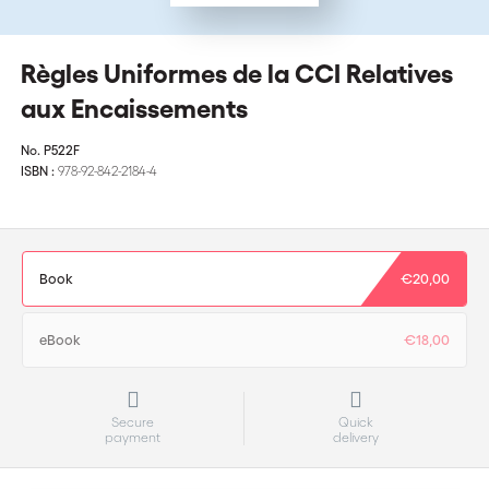
Règles Uniformes de la CCI Relatives
aux Encaissements
No.
P522F
ISBN :
978-92-842-2184-4
Book
€20,00
eBook
€18,00
Secure
Quick
payment
delivery