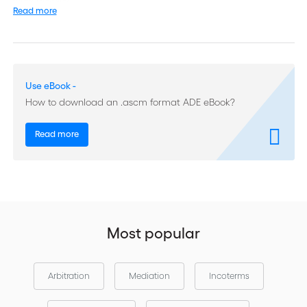
leurs besoins.
Read more
Un commentaire de chaque article des règles uniformes de la
CCI relatives aux encaissements élaboré par le groupe de
travail qui les a rédigées, Commentaires sur les Règles
uniformes de la CCI relatives aux encaissements (RUE 522),
Use eBook -
complète très utilement cette publication.
How to download an .ascm format ADE eBook?
Read more
Most popular
Arbitration
Mediation
Incoterms