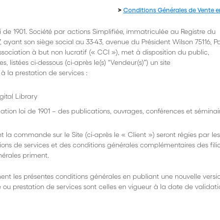
>
Conditions Générales de Vente e
e 1901. Société par actions Simplifiée, immatriculée au Registre du
ayant son siège social au 33-43, avenue du Président Wilson 75116, Pa
ociation à but non lucratif (« CCI »), met à disposition du public,
, listées ci-dessous (ci-après le(s) “Vendeur(s)”) un site
 à la prestation de services :
ital Library
on loi de 1901 – des publications, ouvrages, conférences et séminair
 la commande sur le Site (ci-après le « Client ») seront régies par les
ions de services et des conditions générales complémentaires des filia
nérales priment.
ent les présentes conditions générales en publiant une nouvelle versio
 ou prestation de services sont celles en vigueur à la date de validati