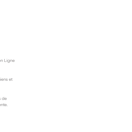
en Ligne
iens et
s de
nte.