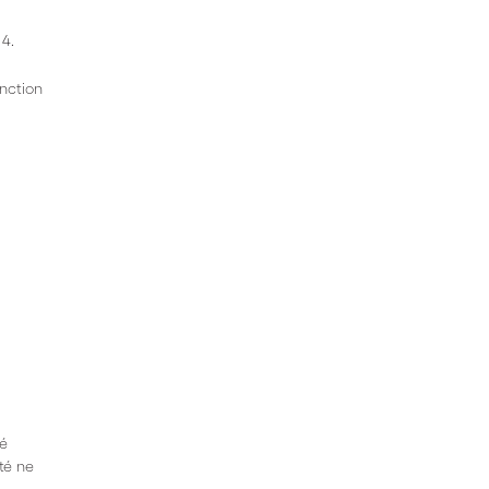
 4.
inction
té
ité ne