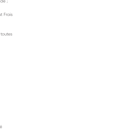
de ;
t Frais
 toutes
sé