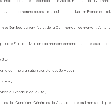
on standard ou express disponible sur le Site au moment de la Comman
; cette valeur comprend toutes taxes qui seraient dues en France et exclu
Biens et Services qui font l'objet de la Commande ; ce montant s'entend
le prix des Frais de Livraison ; ce montant s'entend de toutes taxes qui
 Site ;
pour la commercialisation des Biens et Services ;
icle 4 ;
vices du Vendeur via le Site ;
ticles des Conditions Générales de Vente, à moins qu'il n'en soit dispo