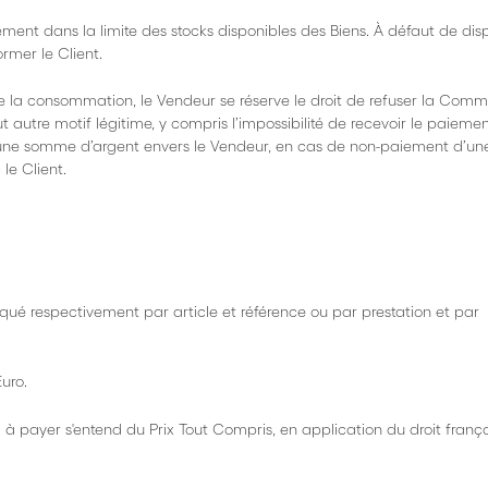
t dans la limite des stocks disponibles des Biens. À défaut de dispo
rmer le Client.
de la consommation, le Vendeur se réserve le droit de refuser la Com
 autre motif légitime, y compris l’impossibilité de recevoir le paieme
ur d’une somme d’argent envers le Vendeur, en cas de non-paiement d’un
le Client.
diqué respectivement par article et référence ou par prestation et par
uro.
 payer s'entend du Prix Tout Compris, en application du droit frança