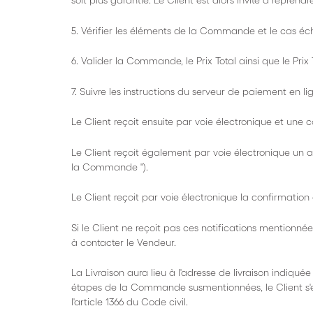
soit plus garantie. Le Client est alors invité à reprend
5. Vérifier les éléments de la Commande et le cas échéa
6. Valider la Commande, le Prix Total ainsi que le Pri
7. Suivre les instructions du serveur de paiement en l
Le Client reçoit ensuite par voie électronique et u
Le Client reçoit également par voie électronique un
la Commande ").
Le Client reçoit par voie électronique la confirmatio
Si le Client ne reçoit pas ces notifications mentionnées
à contacter le Vendeur.
La Livraison aura lieu à l'adresse de livraison indiqué
étapes de la Commande susmentionnées, le Client s'e
l'article 1366 du Code civil.