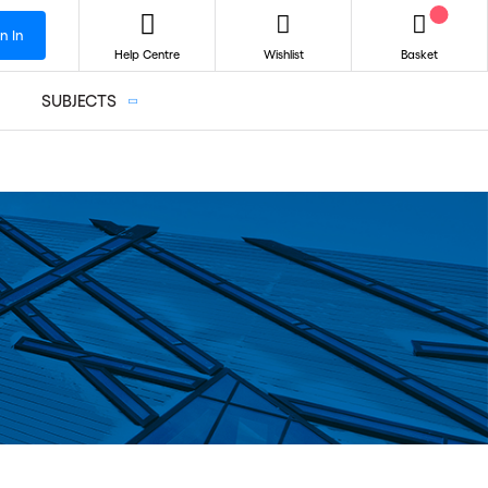
n In
Help Centre
Wishlist
Basket
SUBJECTS