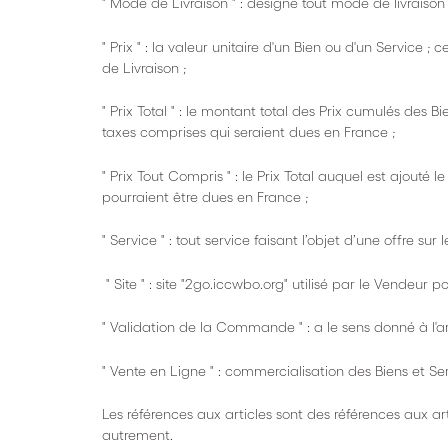
" Mode de Livraison " : désigne tout mode de livrais
" Prix " : la valeur unitaire d'un Bien ou d'un Service 
de Livraison ;
" Prix Total " : le montant total des Prix cumulés des 
taxes comprises qui seraient dues en France ;
" Prix Tout Compris " : le Prix Total auquel est ajouté 
pourraient être dues en France ;
" Service " : tout service faisant l’objet d’une offre sur le
" Site " : site "2go.iccwbo.org" utilisé par le Vendeur 
" Validation de la Commande " : a le sens donné à l'art
" Vente en Ligne " : commercialisation des Biens et Ser
Les références aux articles sont des références aux ar
autrement.