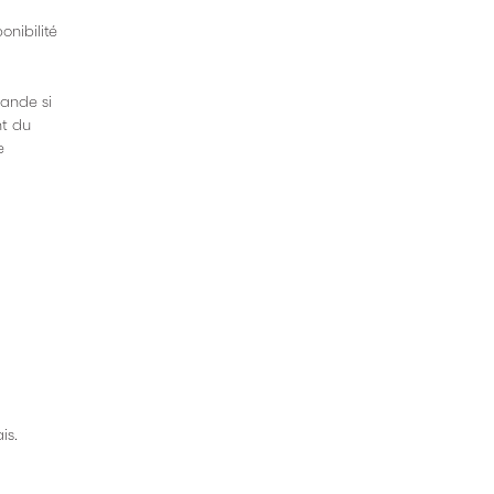
nibilité
mande si
nt du
e
is.