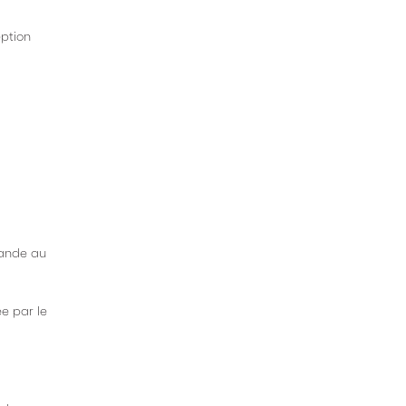
eption
mande au
e par le