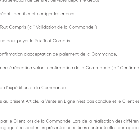
re sa sélection de Biens et Services depuis le début ;
nt, identifier et corriger les erreurs ;
x Tout Compris (la " Validation de la Commande ") ;
igne pour payer le Prix Tout Compris.
ne confirmation d'acceptation de paiement de la Commande.
 accusé réception valant confirmation de la Commande (la " Confirma
n de l'expédition de la Commande.
 au présent Article, la Vente en Ligne n’est pas conclue et le Client es
e par le Client lors de la Commande. Lors de la réalisation des différen
ngage à respecter les présentes conditions contractuelles par applic